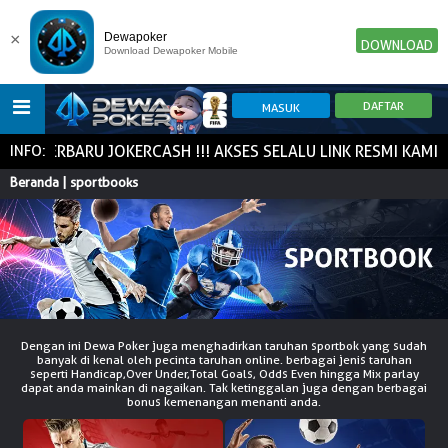
×
Dewapoker
DOWNLOAD
Download Dewapoker Mobile
ME TERBARU JOKERCASH !!! AKSES SELALU LINK RESMI KAMI d
INFO:
HOME
Beranda | sportbooks
POKER
SLOT GAME
IDN E-LOTTERY
NEW
NEW
SPORTBOOK
LIVE CASINO
IDNLIVE
NEW
Dengan ini Dewa Poker juga menghadirkan taruhan sportbok yang sudah
banyak di kenal oleh pecinta taruhan online. berbagai jenis taruhan
seperti Handicap,Over Under,Total Goals, Odds Even hingga Mix parlay
TOGEL
ESPORTS
ARCADE
dapat anda mainkan di nagaikan. Tak ketinggalan juga dengan berbagai
bonus kemenangan menanti anda.
NEW
NEW
NEW
TEMBAK IKAN
IDNRAFFLE
IDNTRADE