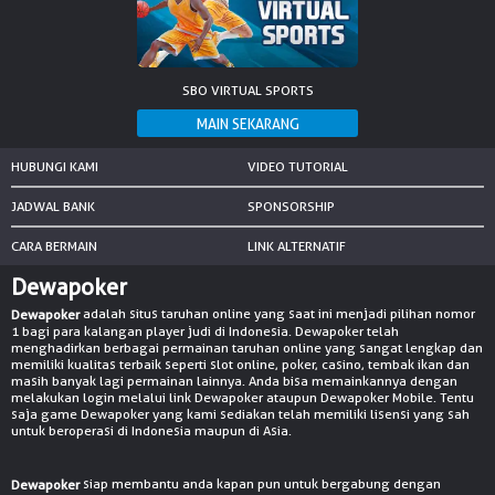
SBO VIRTUAL SPORTS
HUBUNGI KAMI
VIDEO TUTORIAL
JADWAL BANK
SPONSORSHIP
CARA BERMAIN
LINK ALTERNATIF
Dewapoker
adalah situs taruhan online yang saat ini menjadi pilihan nomor
Dewapoker
1 bagi para kalangan player judi di Indonesia. Dewapoker telah
menghadirkan berbagai permainan taruhan online yang sangat lengkap dan
memiliki kualitas terbaik seperti slot online, poker, casino, tembak ikan dan
masih banyak lagi permainan lainnya. Anda bisa memainkannya dengan
melakukan login melalui link Dewapoker ataupun Dewapoker Mobile. Tentu
saja game Dewapoker yang kami sediakan telah memiliki lisensi yang sah
untuk beroperasi di Indonesia maupun di Asia.
siap membantu anda kapan pun untuk bergabung dengan
Dewapoker